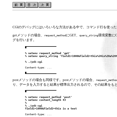
CGIのデバッグにはいろいろな方法がある中で、コマンド行を使っ
getメソッドの場合、
にGET、
環境変数に
request_method
query_string
グを行います。
        % 
setenv request_method 'get'
        % 
setenv query_string 'field1=1000&field2=this%20is%20a%20
        % 
./yok-cgi
        Content-type: ...

postメソッドの場合も同様です。postメソッドの場合、
request_metho
り、データを入力すると結果が標準出力されるので、その結果をも
        % 
setenv request_method 'post'
        % 
setenv content_length 43
        %

        % 
./yok-cgi
field1=1000&field2=this is a test
        Content-type: ...
